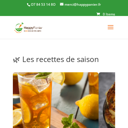
O7 84 53 14 8O
merci@happypanier.fr
0 Items
🌿 Les recettes de saison