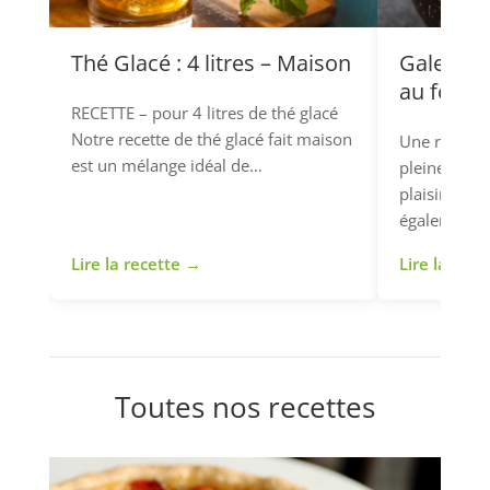
Thé Glacé : 4 litres – Maison
Galettes
au four
RECETTE – pour 4 litres de thé glacé
Notre recette de thé glacé fait maison
Une recette 
est un mélange idéal de…
pleine de sa
plaisirs de l
également 
Lire la recette →
Lire la rec
Toutes nos recettes