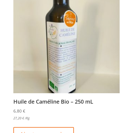
Huile de Caméline Bio – 250 mL
6,80
€
27,20
€
/Kg