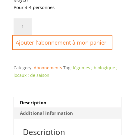
Pour 3-4 personnes
Abonnement
au
Panier
Ajouter l'abonnement à mon panier
de
légumes
BIO
Moyen
Category:
Abonnements
Tag:
légumes ; biologique ;
quantity
locaux ; de saison
Description
Additional information
Description