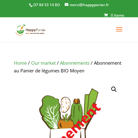
O7 84 53 14 8O
merci@happypanier.fr
0 Items
Home
/
Our market
/
Abonnements
/ Abonnement
au Panier de légumes BIO Moyen