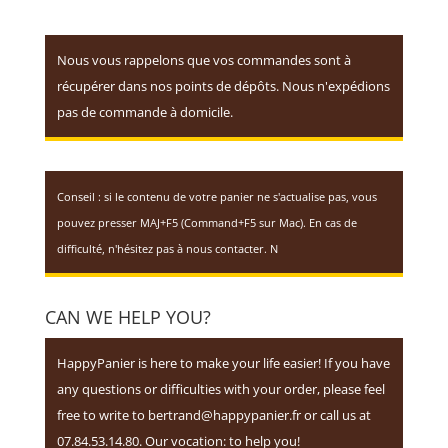
may
be
Nous vous rappelons que vos commandes sont à
chosen
récupérer dans nos points de dépôts. Nous n'expédions
on
pas de commande à domicile.
the
product
page
Conseil : si le contenu de votre panier ne s'actualise pas, vous
pouvez presser MAJ+F5 (Command+F5 sur Mac). En cas de
difficulté, n'hésitez pas à nous contacter. N
CAN WE HELP YOU?
HappyPanier is here to make your life easier! If you have
any questions or difficulties with your order, please feel
free to write to bertrand@happypanier.fr or call us at
07.84.53.14.80. Our vocation: to help you!