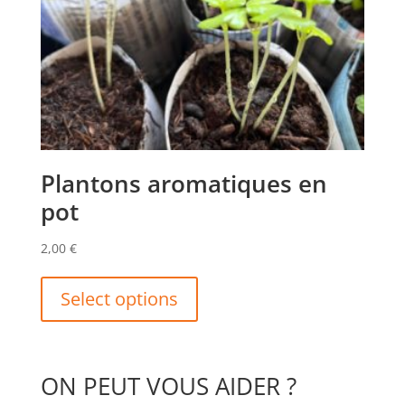
Plantons aromatiques en
pot
2,00
€
This
product
Select options
has
multiple
variants.
ON PEUT VOUS AIDER ?
The
options