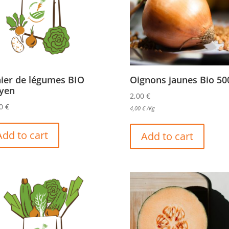
ier de légumes BIO
Oignons jaunes Bio 50
yen
2,00
€
90
€
4,00
€
/Kg
Add to cart
Add to cart