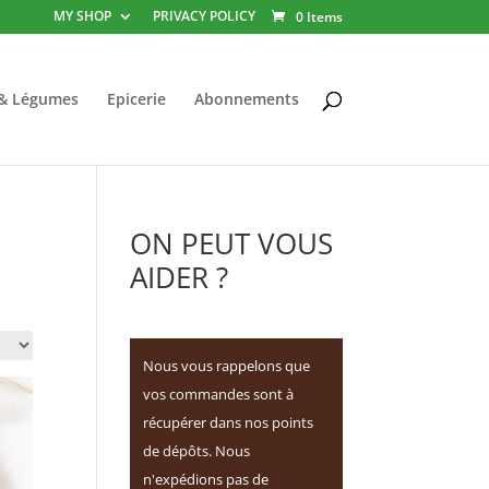
MY SHOP
PRIVACY POLICY
0 Items
 & Légumes
Epicerie
Abonnements
ON PEUT VOUS
AIDER ?
Nous vous rappelons que
vos commandes sont à
récupérer dans nos points
de dépôts. Nous
n'expédions pas de