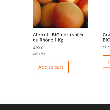
Abricots BIO de la vallée
Gra
du Rhône 1 Kg
BI
6,90
€
26,
6,90
€
/Kg
Add to cart