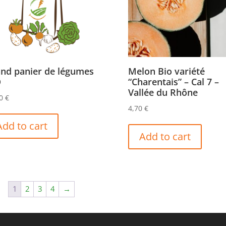
nd panier de légumes
Melon Bio variété
O
“Charentais” – Cal 7 –
Vallée du Rhône
90
€
4,70
€
Add to cart
Add to cart
1
2
3
4
→