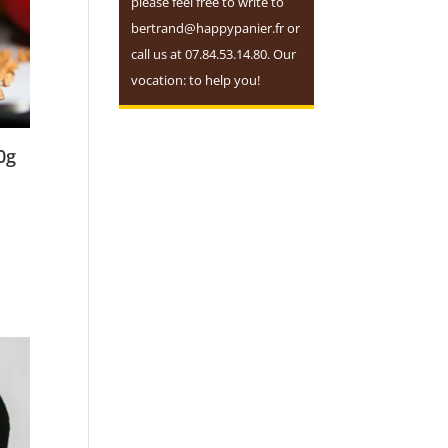
please feel free to write to
bertrand@happypanier.fr or
call us at 07.84.53.14.80. Our
vocation: to help you!
0g