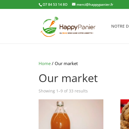
O7 84 53 14 8O
merci@happypanier.fr
NOTRE 
Home
/ Our market
Our market
Sorted
Showing 1–9 of 33 results
by
popularity