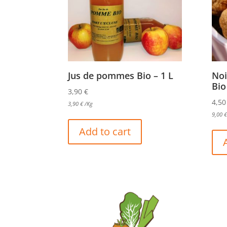
Jus de pommes Bio – 1 L
Noi
Bio
3,90
€
4,5
3,90
€
/Kg
9,00
€
Add to cart