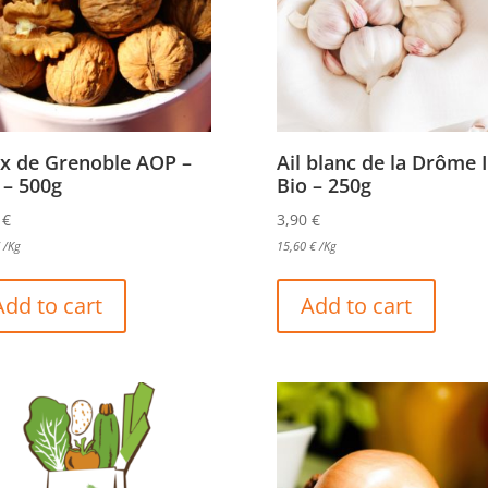
x de Grenoble AOP –
Ail blanc de la Drôme 
 – 500g
Bio – 250g
0
€
3,90
€
/Kg
15,60
€
/Kg
Add to cart
Add to cart