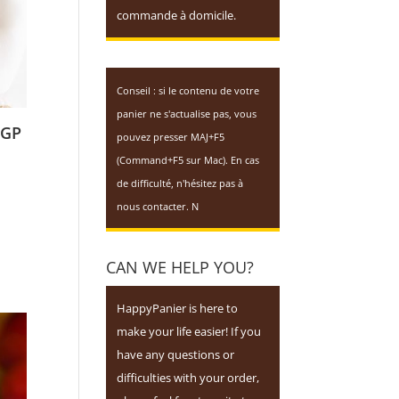
commande à domicile.
Conseil : si le contenu de votre
panier ne s'actualise pas, vous
IGP
pouvez presser MAJ+F5
(Command+F5 sur Mac). En cas
de difficulté, n'hésitez pas à
nous contacter. N
CAN WE HELP YOU?
HappyPanier is here to
make your life easier! If you
have any questions or
difficulties with your order,