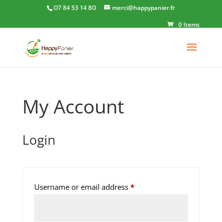
O7 84 53 14 8O
merci@happypanier.fr
0 Items
My Account
Login
Required
Username or email address
*