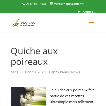
O7 84 53 14 8O
merci@happypanier.fr
Articles 0
Quiche aux
poireaux
par
HP
|
Déc 13, 2023
|
Happy Panier News
La quiche aux poireaux fait
partie de ces recettes
ultrasimple mais tellement