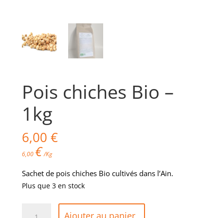
Pois chiches Bio –
1kg
6,00
€
€
6,00
/Kg
Sachet de pois chiches Bio cultivés dans l’Ain.
Plus que 3 en stock
quantité
Ajouter au panier