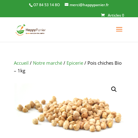
O7 84 53 14 8O
merci@happypanier.fr
Articles 0
Accueil
/
Notre marché
/
Epicerie
/ Pois chiches Bio
– 1kg