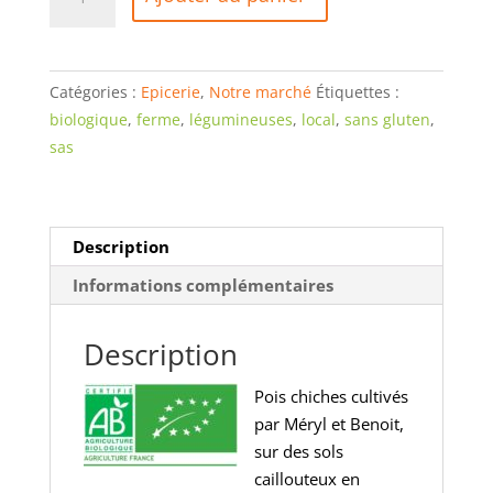
de
Pois
chiches
Bio
Catégories :
Epicerie
,
Notre marché
Étiquettes :
-
biologique
,
ferme
,
légumineuses
,
local
,
sans gluten
,
1kg
sas
Description
Informations complémentaires
Description
Pois chiches cultivés
par Méryl et Benoit,
sur des sols
caillouteux en