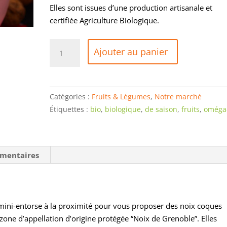
Elles sont issues d’une production artisanale et
certifiée Agriculture Biologique.
quantité
Ajouter au panier
de
Noix
de
Grenoble
Catégories :
Fruits & Légumes
,
Notre marché
AOP
Étiquettes :
bio
,
biologique
,
de saison
,
fruits
,
oméga
-
Bio
-
émentaires
500g
mini-entorse à la proximité pour vous proposer des noix coques
 zone d’appellation d’origine protégée “Noix de Grenoble”. Elles