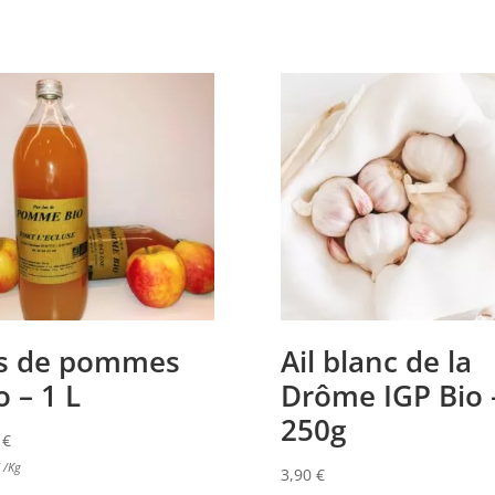
s de pommes
Ail blanc de la
o – 1 L
Drôme IGP Bio 
250g
0
€
/Kg
3,90
€