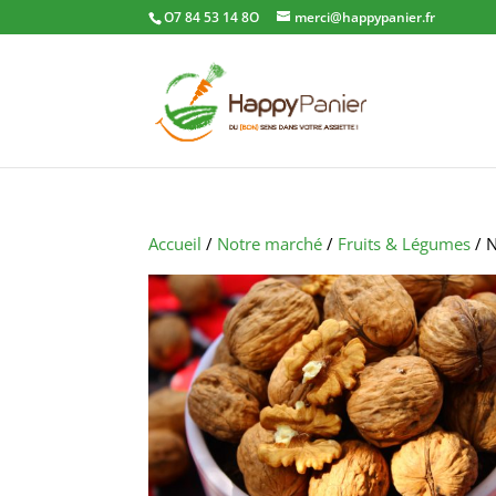
O7 84 53 14 8O
merci@happypanier.fr
Accueil
/
Notre marché
/
Fruits & Légumes
/ N