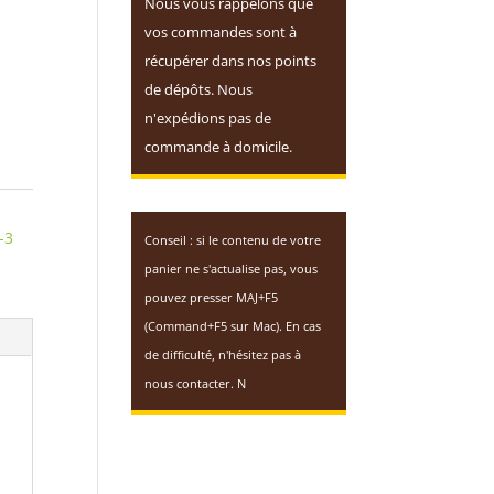
Nous vous rappelons que
vos commandes sont à
récupérer dans nos points
de dépôts. Nous
n'expédions pas de
commande à domicile.
-3
Conseil : si le contenu de votre
panier ne s'actualise pas, vous
pouvez presser MAJ+F5
(Command+F5 sur Mac). En cas
de difficulté, n'hésitez pas à
nous contacter. N