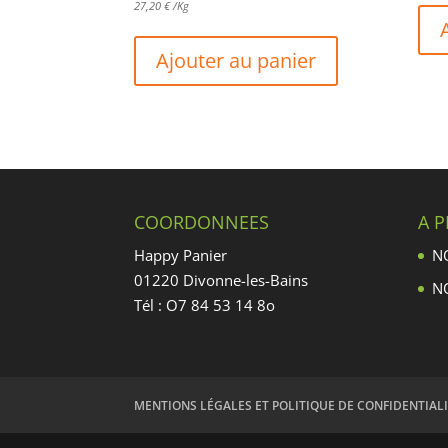
27,20
€
/Kg
Ajouter au panier
COORDONNEES
A 
Happy Panier
N
01220 Divonne-les-Bains
N
Tél : O7 84 53 14 8o
MENTIONS LÉGALES ET POLITIQUE DE CONFIDENTIAL