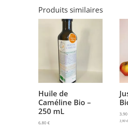
Produits similaires
Huile de
Ju
Caméline Bio –
Bi
250 mL
3,9
3,90
€
6,80
€